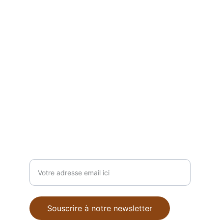
Reservations
Email: info@fasika.be
 496 87 22 03
Tel : +32
Adresse:
Rue de Pervyse 44, 
1040 Etterbeek
Contact
Votre adresse mail
Souscrire à notre newsletter