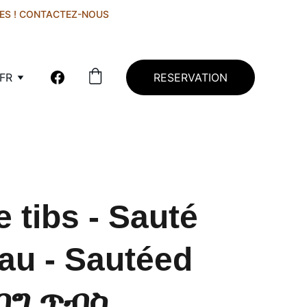
ES ! CONTACTEZ-NOUS
FR
RESERVATION
 tibs - Sauté
au - Sautéed
የበግ ጥብስ